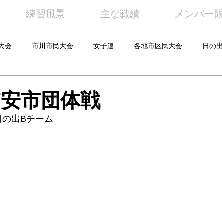
練習風景
主な戦績
メンバー
大会
市川市民大会
女子連
各地市区民大会
日の
年浦安市団体戦
日の出Bチーム