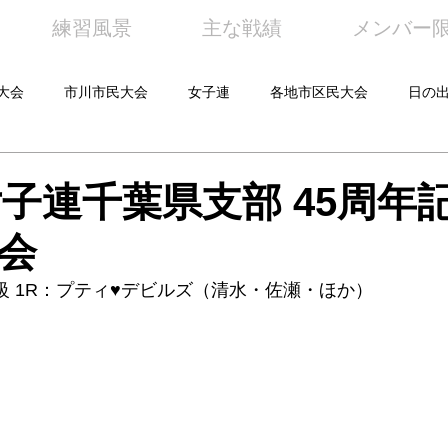
練習風景
主な戦績
メンバー
大会
市川市民大会
女子連
各地市区民大会
日の
年女子連千葉県支部 45周年
会
級 1R：プティ♥デビルズ（清水・佐瀬・ほか）