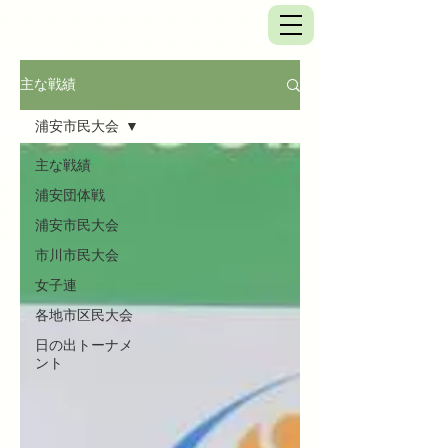
主な戦績
浦安市民大会
主な戦績
浦安団体戦
浦安市民大会
市川市民大会
女子連
各地市区民大会
日の出トーナメ
ント