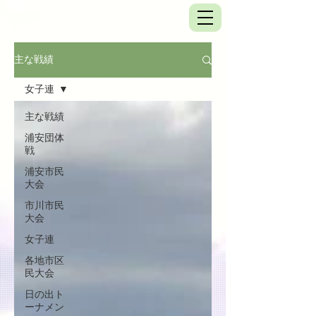
主な戦績
女子連
主な戦績
浦安団体
戦
浦安市民
大会
市川市民
大会
女子連
各地市区
民大会
日の出ト
ーナメン